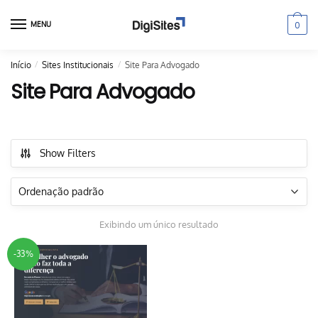
Skip
Skip
to
to
0
MENU
navigation
content
Início
/
Sites Institucionais
/
Site Para Advogado
Site Para Advogado
Show Filters
Exibindo um único resultado
-33%