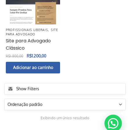
,
PROFISSIONAIS LIBERAIS
SITE
PARA ADVOGADO
Site para Advogado
Clássico
O
O
R$
1.200,00
R$
1.800,00
preço
preço
Adicionar ao carrinho
original
atual
era:
é:
R$1.800,00.
R$1.200,00.
Show Filters
Exibindo um único resultado