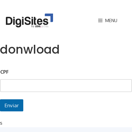
Pular
para
MENU
o
conteúdo
donwload
CPF
Enviar
s